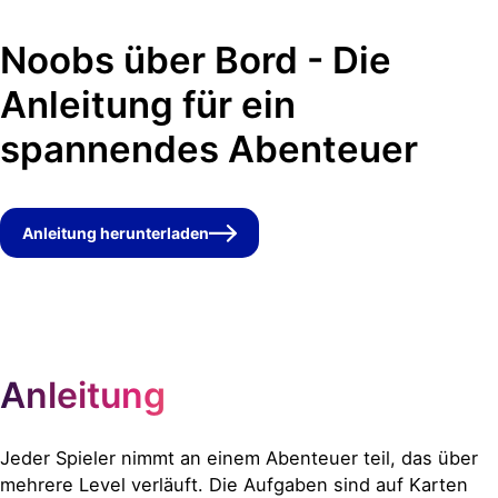
Noobs über Bord - Die
Anleitung für ein
spannendes Abenteuer
Anleitung herunterladen
Anleitung
Jeder Spieler nimmt an einem Abenteuer teil, das über
mehrere Level verläuft. Die Aufgaben sind auf Karten