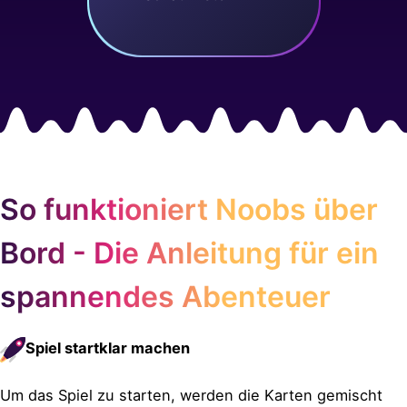
So funktioniert Noobs über
Bord - Die Anleitung für ein
spannendes Abenteuer
Spiel startklar machen
Um das Spiel zu starten, werden die Karten gemischt