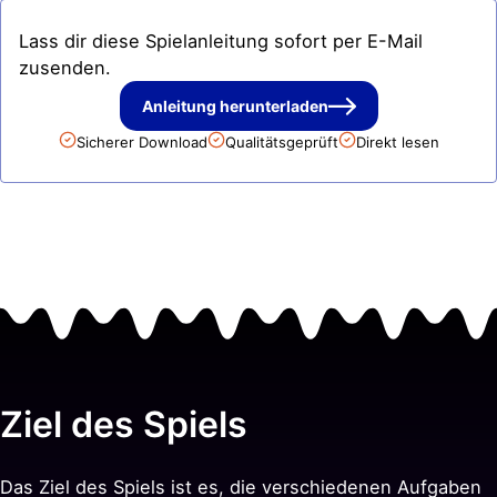
Lass dir diese Spielanleitung sofort per E-Mail
zusenden.
Anleitung herunterladen
Sicherer Download
Qualitätsgeprüft
Direkt lesen
Ziel des Spiels
Das Ziel des Spiels ist es, die verschiedenen Aufgaben