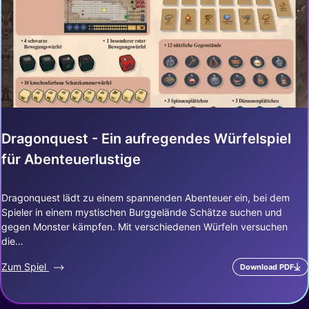
Dragonquest - Ein aufregendes Würfelspiel
für Abenteuerlustige
Dragonquest lädt zu einem spannenden Abenteuer ein, bei dem
Spieler in einem mystischen Burggelände Schätze suchen und
gegen Monster kämpfen. Mit verschiedenen Würfeln versuchen
die…
Zum Spiel
Download PDF