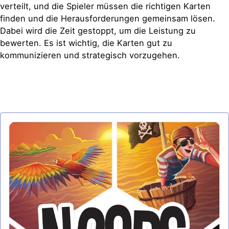
verteilt, und die Spieler müssen die richtigen Karten
finden und die Herausforderungen gemeinsam lösen.
Dabei wird die Zeit gestoppt, um die Leistung zu
bewerten. Es ist wichtig, die Karten gut zu
kommunizieren und strategisch vorzugehen.