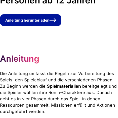
Personen ab 12 Jahren
Anleitung herunterladen
Anleitung
Die Anleitung umfasst die Regeln zur Vorbereitung des
Spiels, den Spielablauf und die verschiedenen Phasen.
Zu Beginn werden die
Spielmaterialien
bereitgelegt und
die Spieler wählen ihre Ronin-Charaktere aus. Danach
geht es in vier Phasen durch das Spiel, in denen
Ressourcen gesammelt, Missionen erfüllt und Aktionen
durchgeführt werden.