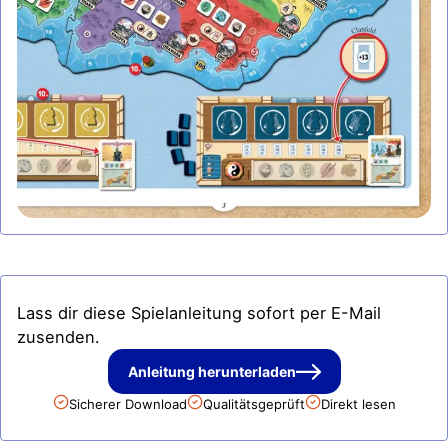
Lass dir diese Spielanleitung sofort per E-Mail
zusenden.
Anleitung herunterladen
Sicherer Download
Qualitätsgeprüft
Direkt lesen