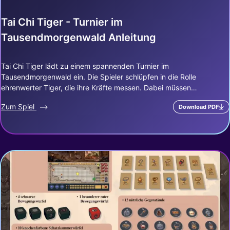
Tai Chi Tiger - Turnier im
Tausendmorgenwald Anleitung
Tai Chi Tiger lädt zu einem spannenden Turnier im
Tausendmorgenwald ein. Die Spieler schlüpfen in die Rolle
ehrenwerter Tiger, die ihre Kräfte messen. Dabei müssen…
Zum Spiel
Download PDF