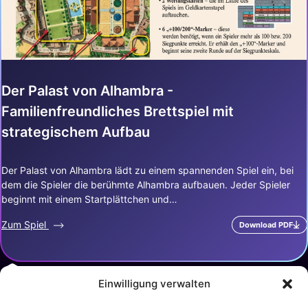
Der Palast von Alhambra -
Familienfreundliches Brettspiel mit
strategischem Aufbau
Der Palast von Alhambra lädt zu einem spannenden Spiel ein, bei
dem die Spieler die berühmte Alhambra aufbauen. Jeder Spieler
beginnt mit einem Startplättchen und…
Zum Spiel
Download PDF
Einwilligung verwalten