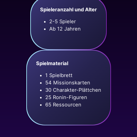
Spieleranzahl und Alter
2-5 Spieler
Ab 12 Jahren
Spielmaterial
1 Spielbrett
54 Missionskarten
30 Charakter-Plättchen
25 Ronin-Figuren
65 Ressourcen