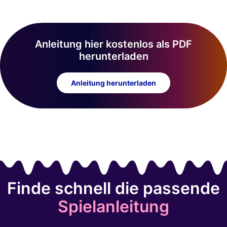
Anleitung hier kostenlos als PDF
herunterladen
Anleitung herunterladen
Finde schnell die passende
Spielanleitung