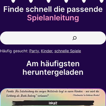
Finde schnell die passende
Spielanleitung
Suchen
Häufig gesucht:
Party
,
Kinder
,
schnelle Spiele
Am häufigsten
heruntergeladen