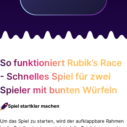
So funktioniert Rubik’s Race
- Schnelles Spiel für zwei
Spieler mit bunten Würfeln
Spiel startklar machen
Um das Spiel zu starten, wird der aufklappbare Rahmen