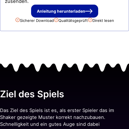
zusenden.
Anleitung herunterladen
Sicherer Download
Qualitätsgeprüft
Direkt lesen
Ziel des Spiels
Das Ziel des Spiels ist es, als erster Spieler das im
Shaker gezeigte Muster korrekt nachzubauen.
Schnelligkeit und ein gutes Auge sind dabei