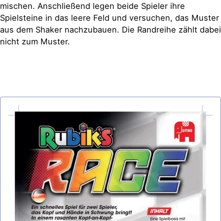
mischen. Anschließend legen beide Spieler ihre
Spielsteine in das leere Feld und versuchen, das Muster
aus dem Shaker nachzubauen. Die Randreihe zählt dabei
nicht zum Muster.