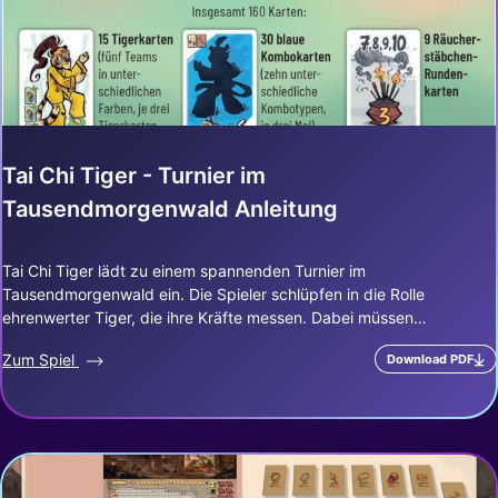
Tai Chi Tiger - Turnier im
Tausendmorgenwald Anleitung
Tai Chi Tiger lädt zu einem spannenden Turnier im
Tausendmorgenwald ein. Die Spieler schlüpfen in die Rolle
ehrenwerter Tiger, die ihre Kräfte messen. Dabei müssen…
Zum Spiel
Download PDF