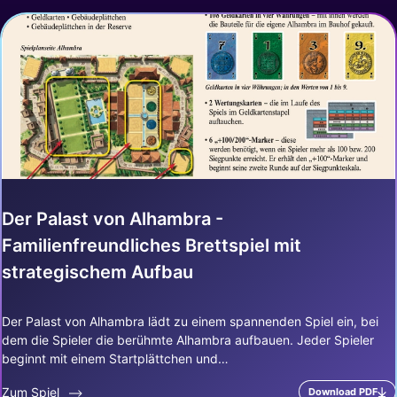
Der Palast von Alhambra -
Familienfreundliches Brettspiel mit
strategischem Aufbau
Der Palast von Alhambra lädt zu einem spannenden Spiel ein, bei
dem die Spieler die berühmte Alhambra aufbauen. Jeder Spieler
beginnt mit einem Startplättchen und…
Zum Spiel
Download PDF