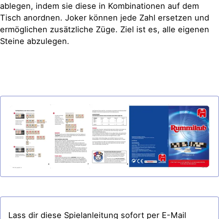
ablegen, indem sie diese in Kombinationen auf dem
Tisch anordnen. Joker können jede Zahl ersetzen und
ermöglichen zusätzliche Züge. Ziel ist es, alle eigenen
Steine abzulegen.
Lass dir diese Spielanleitung sofort per E-Mail