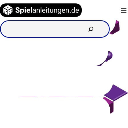
Zum
Inhalt
springen