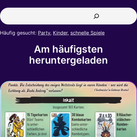
Suchen
Häufig gesucht:
Party
,
Kinder
,
schnelle Spiele
Am häufigsten
heruntergeladen