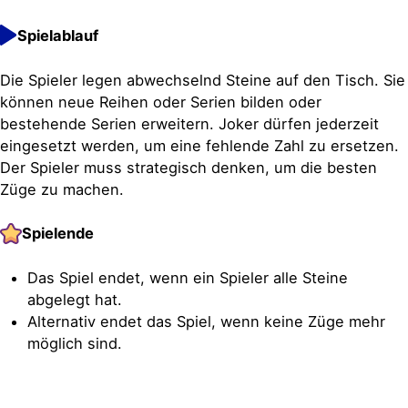
Spielablauf
Die Spieler legen abwechselnd Steine auf den Tisch. Sie
können neue Reihen oder Serien bilden oder
bestehende Serien erweitern. Joker dürfen jederzeit
eingesetzt werden, um eine fehlende Zahl zu ersetzen.
Der Spieler muss strategisch denken, um die besten
Züge zu machen.
Spielende
Das Spiel endet, wenn ein Spieler alle Steine
abgelegt hat.
Alternativ endet das Spiel, wenn keine Züge mehr
möglich sind.