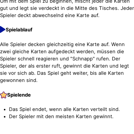
Um mit dem Spiel zu beginnen, mischt jeder die Karten
gut und legt sie verdeckt in die Mitte des Tisches. Jeder
Spieler deckt abwechselnd eine Karte auf.
Spielablauf
Alle Spieler decken gleichzeitig eine Karte auf. Wenn
zwei gleiche Karten aufgedeckt werden, müssen die
Spieler schnell reagieren und "Schnapp" rufen. Der
Spieler, der als erster ruft, gewinnt die Karten und legt
sie vor sich ab. Das Spiel geht weiter, bis alle Karten
gewonnen sind.
Spielende
Das Spiel endet, wenn alle Karten verteilt sind.
Der Spieler mit den meisten Karten gewinnt.