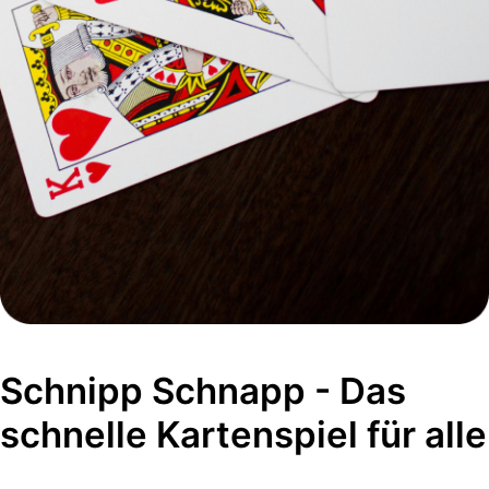
Schnipp Schnapp - Das
schnelle Kartenspiel für alle