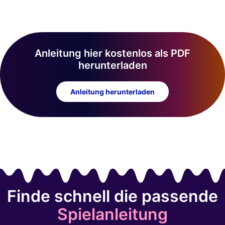
Anleitung hier kostenlos als PDF
herunterladen
Anleitung herunterladen
Finde schnell die passende
Spielanleitung