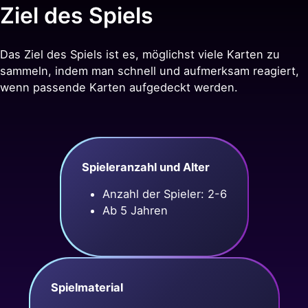
Ziel des Spiels
Das Ziel des Spiels ist es, möglichst viele Karten zu
sammeln, indem man schnell und aufmerksam reagiert,
wenn passende Karten aufgedeckt werden.
Spieleranzahl und Alter
Anzahl der Spieler: 2-6
Ab 5 Jahren
Spielmaterial