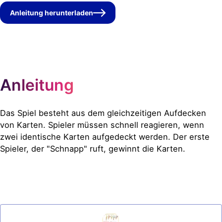
Anleitung herunterladen
Anleitung
Das Spiel besteht aus dem gleichzeitigen Aufdecken
von Karten. Spieler müssen schnell reagieren, wenn
zwei identische Karten aufgedeckt werden. Der erste
Spieler, der "Schnapp" ruft, gewinnt die Karten.