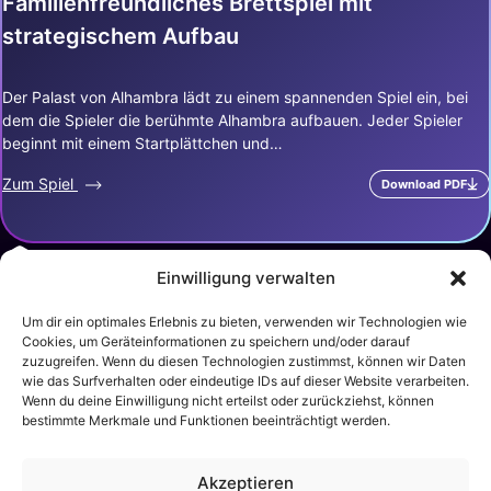
Familienfreundliches Brettspiel mit
strategischem Aufbau
Der Palast von Alhambra lädt zu einem spannenden Spiel ein, bei
dem die Spieler die berühmte Alhambra aufbauen. Jeder Spieler
beginnt mit einem Startplättchen und…
Zum Spiel
Download PDF
Einwilligung verwalten
Um dir ein optimales Erlebnis zu bieten, verwenden wir Technologien wie
Über Uns
Impressum
Datenschutz
Sitemap
Cookies, um Geräteinformationen zu speichern und/oder darauf
zuzugreifen. Wenn du diesen Technologien zustimmst, können wir Daten
wie das Surfverhalten oder eindeutige IDs auf dieser Website verarbeiten.
Wenn du deine Einwilligung nicht erteilst oder zurückziehst, können
Aktionsspiele
Gesellschaftsspiele
bestimmte Merkmale und Funktionen beeinträchtigt werden.
Geschicklichkeitsspiele
Brettspiele
Sportspiele
Kartenspiele
Würfelspiele
Akzeptieren