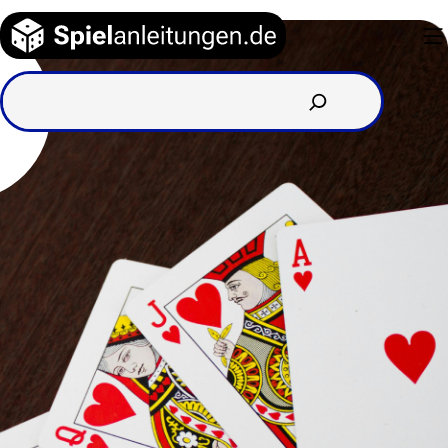
Zum
Inhalt
springen