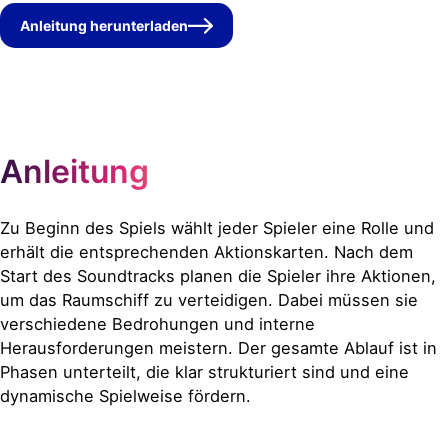
Anleitung herunterladen
Anleitung
Zu Beginn des Spiels wählt jeder Spieler eine Rolle und
erhält die entsprechenden Aktionskarten. Nach dem
Start des Soundtracks planen die Spieler ihre Aktionen,
um das Raumschiff zu verteidigen. Dabei müssen sie
verschiedene Bedrohungen und interne
Herausforderungen meistern. Der gesamte Ablauf ist in
Phasen unterteilt, die klar strukturiert sind und eine
dynamische Spielweise fördern.