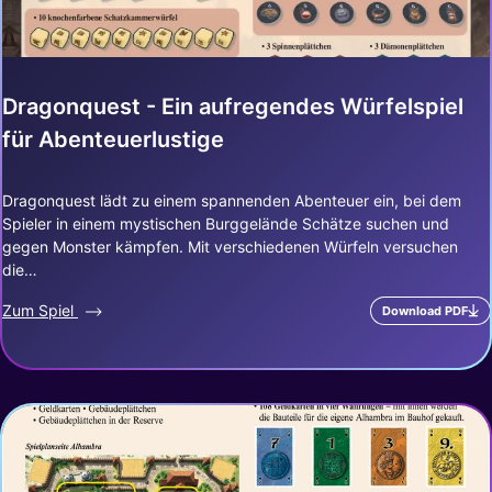
Dragonquest - Ein aufregendes Würfelspiel
für Abenteuerlustige
Dragonquest lädt zu einem spannenden Abenteuer ein, bei dem
Spieler in einem mystischen Burggelände Schätze suchen und
gegen Monster kämpfen. Mit verschiedenen Würfeln versuchen
die…
Zum Spiel
Download PDF