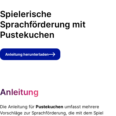
Spielerische
Sprachförderung mit
Pustekuchen
Anleitung herunterladen
Anleitung
Die Anleitung für
Pustekuchen
umfasst mehrere
Vorschläge zur Sprachförderung, die mit dem Spiel