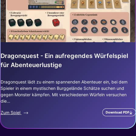
Dragonquest - Ein aufregendes Würfelspiel
für Abenteuerlustige
Dragonquest lädt zu einem spannenden Abenteuer ein, bei dem
Spieler in einem mystischen Burggelände Schätze suchen und
gegen Monster kämpfen. Mit verschiedenen Würfeln versuchen
die…
Zum Spiel
Download PDF