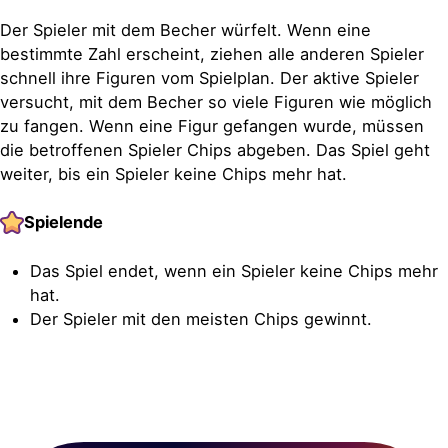
Der Spieler mit dem Becher würfelt. Wenn eine
bestimmte Zahl erscheint, ziehen alle anderen Spieler
schnell ihre Figuren vom Spielplan. Der aktive Spieler
versucht, mit dem Becher so viele Figuren wie möglich
zu fangen. Wenn eine Figur gefangen wurde, müssen
die betroffenen Spieler Chips abgeben. Das Spiel geht
weiter, bis ein Spieler keine Chips mehr hat.
Spielende
Das Spiel endet, wenn ein Spieler keine Chips mehr
hat.
Der Spieler mit den meisten Chips gewinnt.