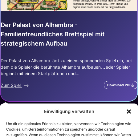
Der Palast von Alhambra -
Familienfreundliches Brettspiel mit
strategischem Aufbau
Der Palast von Alhambra lädt zu einem spannenden Spiel ein, bei
dem die Spieler die berühmte Alhambra aufbauen. Jeder Spieler
beginnt mit einem Startplättchen und…
Zum Spiel
Download PDF
Einwilligung verwalten
Um dir ein optimales Erlebnis zu bieten, verwenden wir Technologien wie
Über Uns
Impressum
Datenschutz
Sitemap
Cookies, um Geräteinformationen zu speichern und/oder darauf
zuzugreifen. Wenn du diesen Technologien zustimmst, können wir Daten