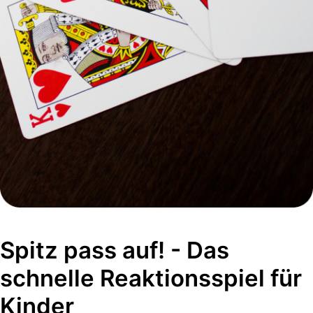
Spitz pass auf! - Das
schnelle Reaktionsspiel für
Kinder