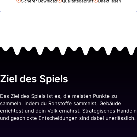
Sicherer Download
Qualitätsgeprüft
Direkt lesen
Ziel des Spiels
Das Ziel des Spiels ist es, die meisten Punkte zu
sammeln, indem du Rohstoffe sammelst, Gebäude
errichtest und dein Volk ernährst. Strategisches Handeln
und geschickte Entscheidungen sind dabei unerlässlich.