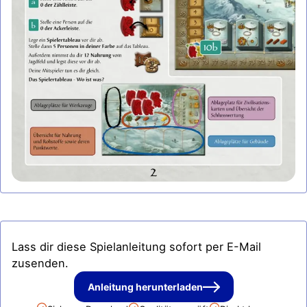
Lass dir diese Spielanleitung sofort per E-Mail
zusenden.
Anleitung herunterladen