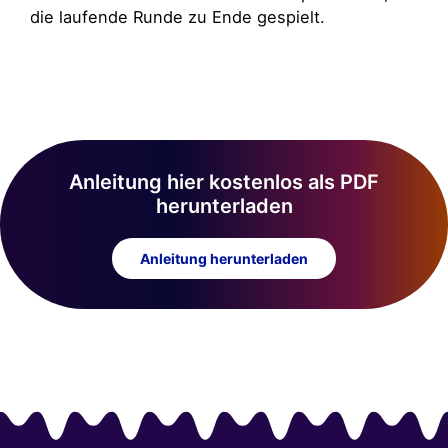
die laufende Runde zu Ende gespielt.
Anleitung hier kostenlos als PDF
herunterladen
Anleitung herunterladen