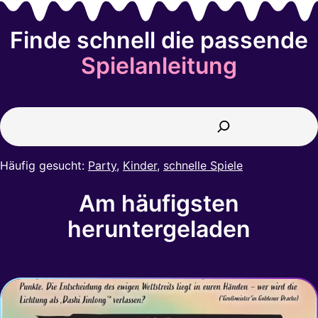
Finde schnell die passende
Spielanleitung
Suchen
Häufig gesucht:
Party
,
Kinder
,
schnelle Spiele
Am häufigsten
heruntergeladen