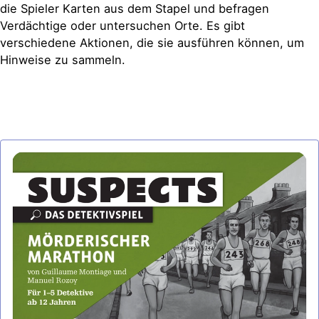
die Spieler Karten aus dem Stapel und befragen
Verdächtige oder untersuchen Orte. Es gibt
verschiedene Aktionen, die sie ausführen können, um
Hinweise zu sammeln.