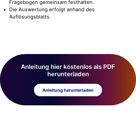
Fragebogen gemeinsam festhalten.
Die Auswertung erfolgt anhand des
Auflösungsblatts.
Anleitung hier kostenlos als PDF
herunterladen
Anleitung herunterladen