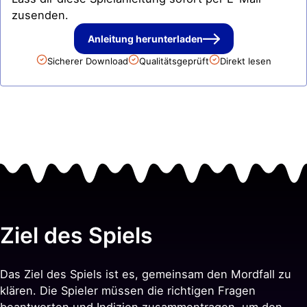
zusenden.
Anleitung herunterladen
Sicherer Download
Qualitätsgeprüft
Direkt lesen
Ziel des Spiels
Das Ziel des Spiels ist es, gemeinsam den Mordfall zu
klären. Die Spieler müssen die richtigen Fragen