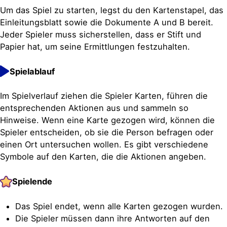
Um das Spiel zu starten, legst du den Kartenstapel, das
Einleitungsblatt sowie die Dokumente A und B bereit.
Jeder Spieler muss sicherstellen, dass er Stift und
Papier hat, um seine Ermittlungen festzuhalten.
Spielablauf
Im Spielverlauf ziehen die Spieler Karten, führen die
entsprechenden Aktionen aus und sammeln so
Hinweise. Wenn eine Karte gezogen wird, können die
Spieler entscheiden, ob sie die Person befragen oder
einen Ort untersuchen wollen. Es gibt verschiedene
Symbole auf den Karten, die die Aktionen angeben.
Spielende
Das Spiel endet, wenn alle Karten gezogen wurden.
Die Spieler müssen dann ihre Antworten auf den