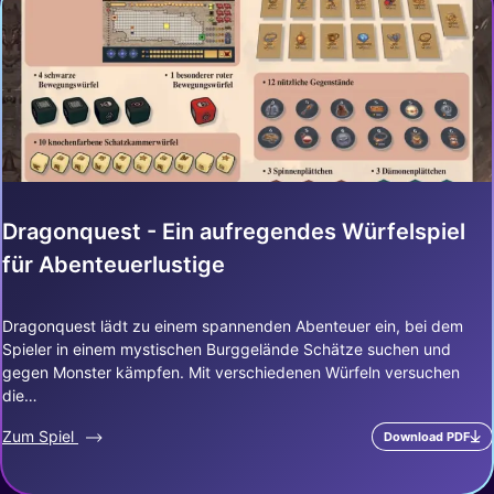
Dragonquest - Ein aufregendes Würfelspiel
für Abenteuerlustige
Dragonquest lädt zu einem spannenden Abenteuer ein, bei dem
Spieler in einem mystischen Burggelände Schätze suchen und
gegen Monster kämpfen. Mit verschiedenen Würfeln versuchen
die…
Zum Spiel
Download PDF