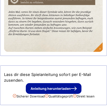
Lass dir diese Spielanleitung sofort per E-Mail
zusenden.
Anleitung herunterladen
Sicherer Download
Qualitätsgeprüft
Direkt lesen