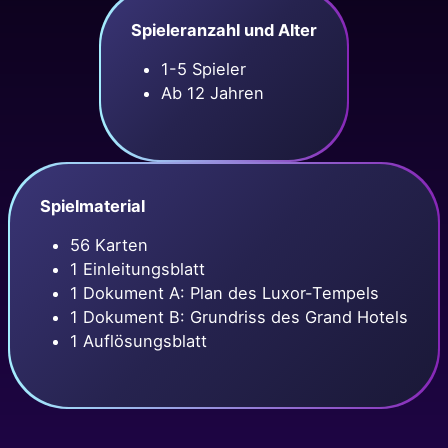
Spieleranzahl und Alter
1-5 Spieler
Ab 12 Jahren
Spielmaterial
56 Karten
1 Einleitungsblatt
1 Dokument A: Plan des Luxor-Tempels
1 Dokument B: Grundriss des Grand Hotels
1 Auflösungsblatt