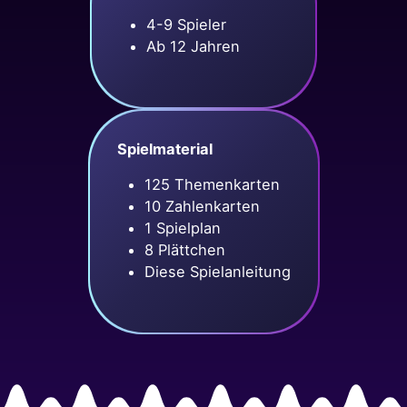
4-9 Spieler
Ab 12 Jahren
Spielmaterial
125 Themenkarten
10 Zahlenkarten
1 Spielplan
8 Plättchen
Diese Spielanleitung