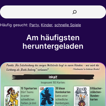
Suchen
Häufig gesucht:
Party
,
Kinder
,
schnelle Spiele
Am häufigsten
heruntergeladen