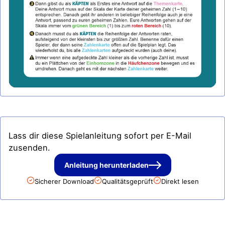
Lass dir diese Spielanleitung sofort per E-Mail
zusenden.
Anleitung herunterladen
Sicherer Download
Qualitätsgeprüft
Direkt lesen