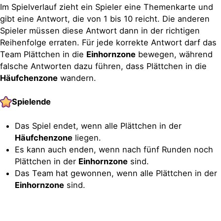
Im Spielverlauf zieht ein Spieler eine Themenkarte und
gibt eine Antwort, die von 1 bis 10 reicht. Die anderen
Spieler müssen diese Antwort dann in der richtigen
Reihenfolge erraten. Für jede korrekte Antwort darf das
Team Plättchen in die
Einhornzone
bewegen, während
falsche Antworten dazu führen, dass Plättchen in die
Häufchenzone
wandern.
Spielende
Das Spiel endet, wenn alle Plättchen in der
Häufchenzone
liegen.
Es kann auch enden, wenn nach fünf Runden noch
Plättchen in der
Einhornzone
sind.
Das Team hat gewonnen, wenn alle Plättchen in der
Einhornzone
sind.