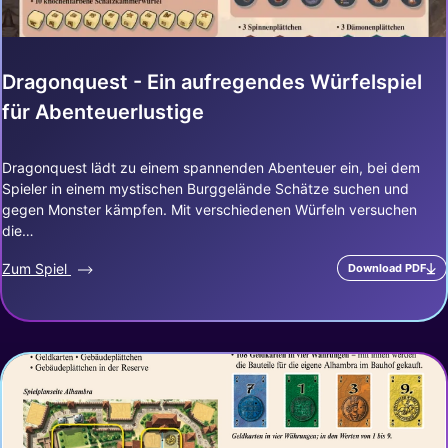
Dragonquest - Ein aufregendes Würfelspiel
für Abenteuerlustige
Dragonquest lädt zu einem spannenden Abenteuer ein, bei dem
Spieler in einem mystischen Burggelände Schätze suchen und
gegen Monster kämpfen. Mit verschiedenen Würfeln versuchen
die…
Zum Spiel
Download PDF