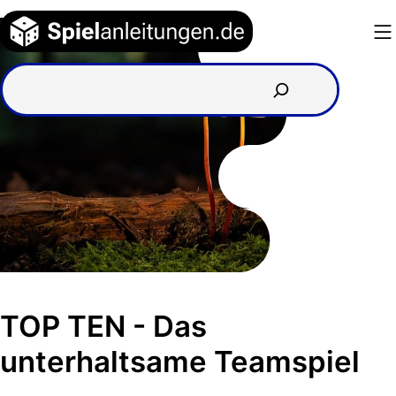
Zum
Inhalt
springen
TOP TEN - Das
unterhaltsame Teamspiel