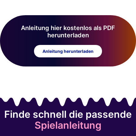
Anleitung hier kostenlos als PDF
herunterladen
Anleitung herunterladen
Finde schnell die passende
Spielanleitung