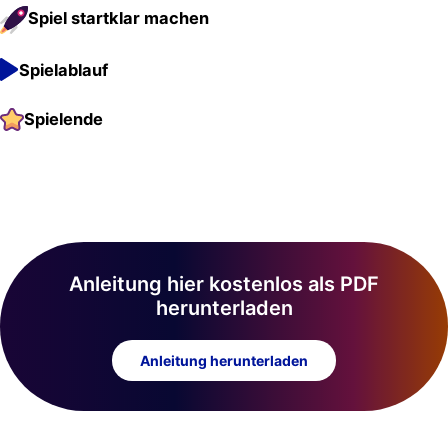
Spiel startklar machen
Spielablauf
Spielende
Anleitung hier kostenlos als PDF
herunterladen
Anleitung herunterladen