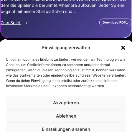
dem die Spieler die berühmte Alhambra aufbauen. Jeder Spieler
beginnt mit einem Startplättchen und…
Zum Spiel
Download PDF
Einwilligung verwalten
Um dir ein optimales Erlebnis zu bieten, verwenden wir Technologien wie
Über Uns
Impressum
Datenschutz
Sitemap
Cookies, um Geräteinformationen zu speichern und/oder darauf
zuzugreifen. Wenn du diesen Technologien zustimmst, können wir Daten
wie das Surfverhalten oder eindeutige IDs auf dieser Website verarbeiten.
Wenn du deine Einwilligung nicht erteilst oder zurückziehst, können
Aktionsspiele
Gesellschaftsspiele
bestimmte Merkmale und Funktionen beeinträchtigt werden.
Geschicklichkeitsspiele
Brettspiele
Sportspiele
Kartenspiele
Würfelspiele
Akzeptieren
Kinderspiele
Partyspiele
Ablehnen
Lernspiele
Geburtstagsspiele
Memory
Merkspiele
Einstellungen ansehen