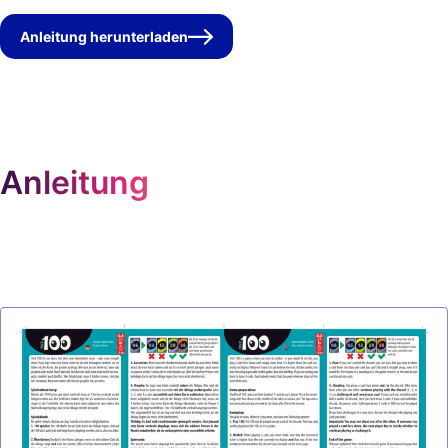
Anleitung herunterladen
Anleitung