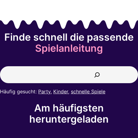
Finde schnell die passende
Spielanleitung
Suchen
Häufig gesucht:
Party
,
Kinder
,
schnelle Spiele
Am häufigsten
heruntergeladen