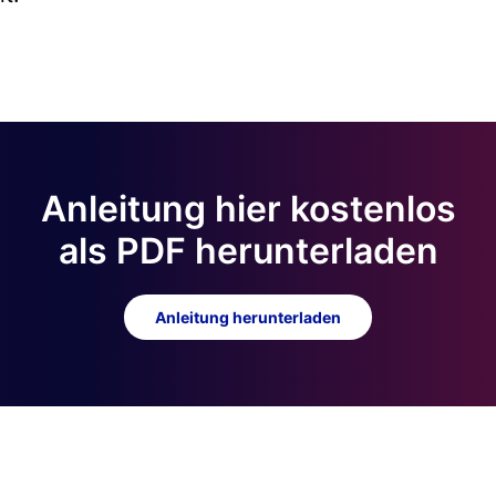
Anleitung hier kostenlos
als PDF herunterladen
Anleitung herunterladen