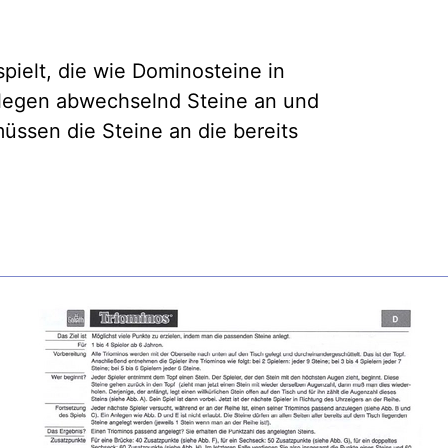
pielt, die wie Dominosteine in
r legen abwechselnd Steine an und
üssen die Steine an die bereits