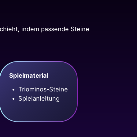
schieht, indem passende Steine
Spielmaterial
Triominos-Steine
Spielanleitung