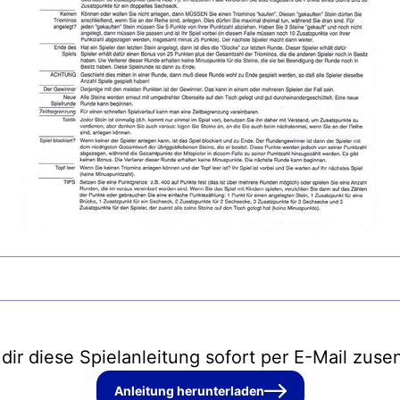
 dir diese Spielanleitung sofort per E-Mail zuse
Anleitung herunterladen