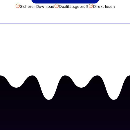
Sicherer Download
Qualitätsgeprüft
Direkt lesen