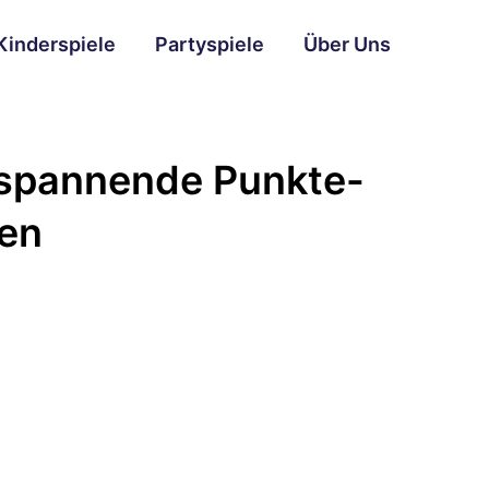
Kinderspiele
Partyspiele
Über Uns
 spannende Punkte-
ken