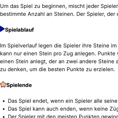
Um das Spiel zu beginnen, mischt jeder Spieler
bestimmte Anzahl an Steinen. Der Spieler, der 
Spielablauf
Im Spielverlauf legen die Spieler ihre Steine i
kann nur einen Stein pro Zug anlegen. Punkte 
einen Stein anlegt, der an zwei andere Steine an
zu denken, um die besten Punkte zu erzielen.
Spielende
Das Spiel endet, wenn ein Spieler alle seine
Das Spiel kann auch enden, wenn keine Züg
Der Spieler mit den meisten Punkten gewinn