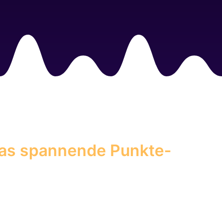
 Das spannende Punkte-