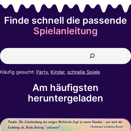
Finde schnell die passende
Spielanleitung
Suchen
Häufig gesucht:
Party
,
Kinder
,
schnelle Spiele
Am häufigsten
heruntergeladen