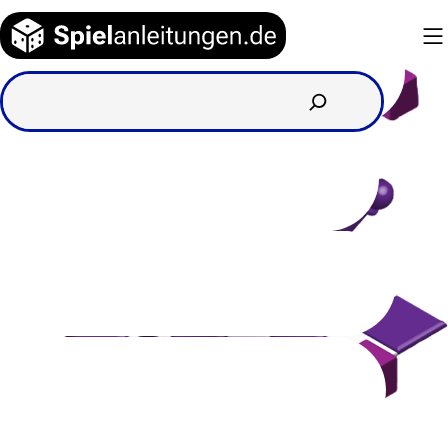
Zum
Inhalt
springen