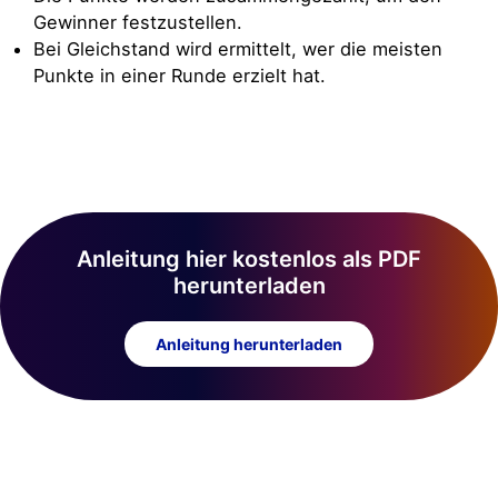
Gewinner festzustellen.
Bei Gleichstand wird ermittelt, wer die meisten
Punkte in einer Runde erzielt hat.
Anleitung hier kostenlos als PDF
herunterladen
Anleitung herunterladen