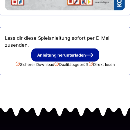
Lass dir diese Spielanleitung sofort per E-Mail
zusenden.
Anleitung herunterladen
Sicherer Download
Qualitätsgeprüft
Direkt lesen