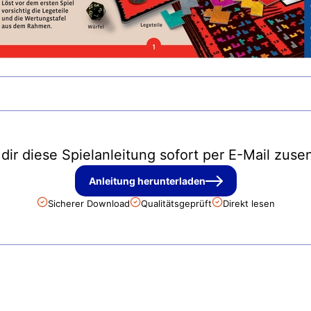
 dir diese Spielanleitung sofort per E-Mail zuse
Anleitung herunterladen
Sicherer Download
Qualitätsgeprüft
Direkt lesen