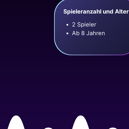
Spieleranzahl und Alter
2 Spieler
Ab 8 Jahren