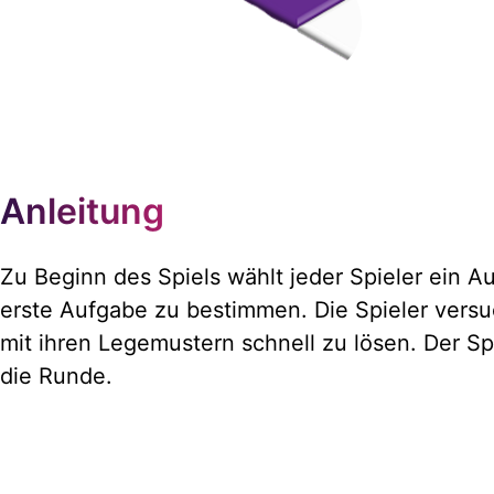
Anleitung
Zu Beginn des Spiels wählt jeder Spieler ein A
erste Aufgabe zu bestimmen. Die Spieler vers
mit ihren Legemustern schnell zu lösen. Der Spie
die Runde.