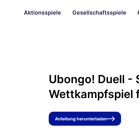
Aktionsspiele
Gesellschaftsspiele
Ubongo! Duell -
Wettkampfspiel 
Anleitung herunterladen