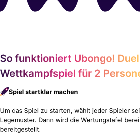
So funktioniert Ubongo! Due
Wettkampfspiel für 2 Person
Spiel startklar machen
Um das Spiel zu starten, wählt jeder Spieler se
Legemuster. Dann wird die Wertungstafel berei
bereitgestellt.