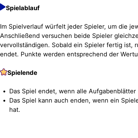
Spielablauf
Im Spielverlauf würfelt jeder Spieler, um die 
Anschließend versuchen beide Spieler gleichze
vervollständigen. Sobald ein Spieler fertig ist,
endet. Punkte werden entsprechend der Wertu
Spielende
Das Spiel endet, wenn alle Aufgabenblätter 
Das Spiel kann auch enden, wenn ein Spiele
hat.