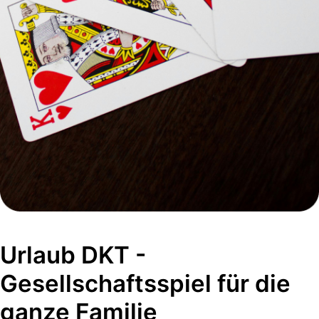
Urlaub DKT -
Gesellschaftsspiel für die
ganze Familie