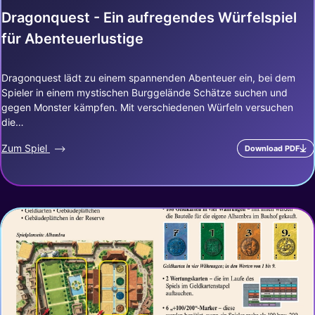
Dragonquest - Ein aufregendes Würfelspiel
für Abenteuerlustige
Dragonquest lädt zu einem spannenden Abenteuer ein, bei dem
Spieler in einem mystischen Burggelände Schätze suchen und
gegen Monster kämpfen. Mit verschiedenen Würfeln versuchen
die…
Zum Spiel
Download PDF