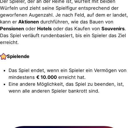
Der Spieler, der an der Reihe ist, würfelt mit beiden
Würfeln und zieht seine Spielfigur entsprechend der
geworfenen Augenzahl. Je nach Feld, auf dem er landet,
kann er
Aktionen
durchführen, wie das Bauen von
Pensionen
oder
Hotels
oder das Kaufen von
Souvenirs
.
Das Spiel verläuft rundenbasiert, bis ein Spieler das Ziel
erreicht.
Spielende
Das Spiel endet, wenn ein Spieler ein Vermögen von
mindestens
€ 10.000
erreicht hat.
Eine andere Möglichkeit, das Spiel zu beenden, ist,
wenn alle anderen Spieler bankrott sind.