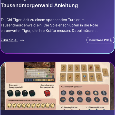
Tausendmorgenwald Anleitung
Tai Chi Tiger lädt zu einem spannenden Turnier im
Tausendmorgenwald ein. Die Spieler schlüpfen in die Rolle
ehrenwerter Tiger, die ihre Kräfte messen. Dabei müssen…
Zum Spiel
Download PDF