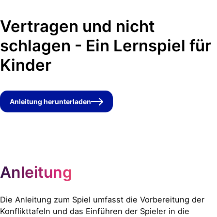
Vertragen und nicht
schlagen - Ein Lernspiel für
Kinder
Anleitung herunterladen
Anleitung
Die Anleitung zum Spiel umfasst die Vorbereitung der
Konflikttafeln und das Einführen der Spieler in die