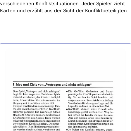
verschiedenen Konfliktsituationen. Jeder Spieler zieht
Karten und erzählt aus der Sicht der Konfliktbeteiligten.