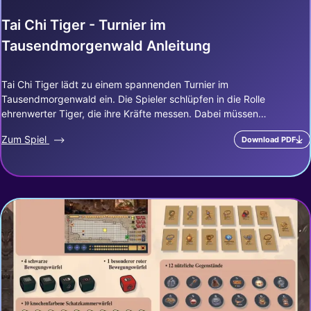
Tai Chi Tiger - Turnier im
Tausendmorgenwald Anleitung
Tai Chi Tiger lädt zu einem spannenden Turnier im
Tausendmorgenwald ein. Die Spieler schlüpfen in die Rolle
ehrenwerter Tiger, die ihre Kräfte messen. Dabei müssen…
Zum Spiel
Download PDF