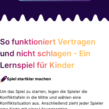
So funktioniert Vertragen
und nicht schlagen - Ein
Lernspiel für Kinder
Spiel startklar machen
Um das Spiel zu starten, legen die Spieler die
Konflikttafeln in die Mitte und wählen eine
Konfliktsituation aus. Anschließend zieht jeder Spieler