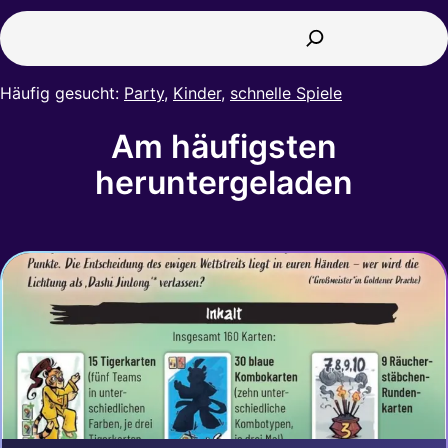
Suchen
Häufig gesucht:
Party
,
Kinder
,
schnelle Spiele
Am häufigsten
heruntergeladen