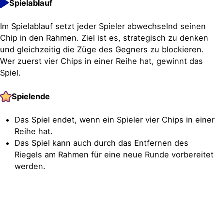
Spielablauf
Im Spielablauf setzt jeder Spieler abwechselnd seinen
Chip in den Rahmen. Ziel ist es, strategisch zu denken
und gleichzeitig die Züge des Gegners zu blockieren.
Wer zuerst vier Chips in einer Reihe hat, gewinnt das
Spiel.
Spielende
Das Spiel endet, wenn ein Spieler vier Chips in einer
Reihe hat.
Das Spiel kann auch durch das Entfernen des
Riegels am Rahmen für eine neue Runde vorbereitet
werden.