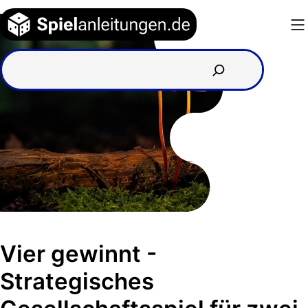
Zum
Inhalt
springen
Vier gewinnt -
Strategisches