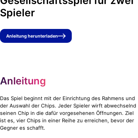
Gesellschaftsspiel für zwei
Spieler
Anleitung herunterladen
Anleitung
Das Spiel beginnt mit der Einrichtung des Rahmens und
der Auswahl der Chips. Jeder Spieler wirft abwechselnd
seinen Chip in die dafür vorgesehenen Öffnungen. Ziel
ist es, vier Chips in einer Reihe zu erreichen, bevor der
Gegner es schafft.