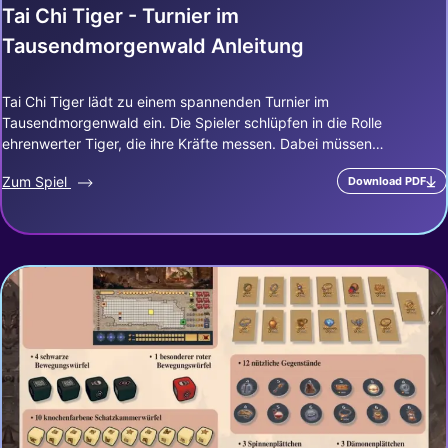
Tai Chi Tiger - Turnier im
Tausendmorgenwald Anleitung
Tai Chi Tiger lädt zu einem spannenden Turnier im
Tausendmorgenwald ein. Die Spieler schlüpfen in die Rolle
ehrenwerter Tiger, die ihre Kräfte messen. Dabei müssen…
Zum Spiel
Download PDF