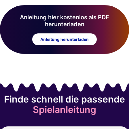
Anleitung hier kostenlos als PDF
herunterladen
Anleitung herunterladen
Finde schnell die passende
Spielanleitung
Suchen