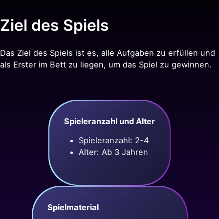
Ziel des Spiels
Das Ziel des Spiels ist es, alle Aufgaben zu erfüllen und
als Erster im Bett zu liegen, um das Spiel zu gewinnen.
Spieleranzahl und Alter
Spieleranzahl: 2-4
Alter: Ab 3 Jahren
Spielmaterial