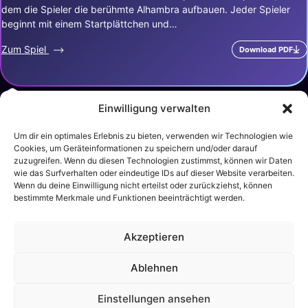
dem die Spieler die berühmte Alhambra aufbauen. Jeder Spieler
beginnt mit einem Startplättchen und…
Zum Spiel
Download PDF
Einwilligung verwalten
Um dir ein optimales Erlebnis zu bieten, verwenden wir Technologien wie
Über Uns
Impressum
Datenschutz
Sitemap
Cookies, um Geräteinformationen zu speichern und/oder darauf
zuzugreifen. Wenn du diesen Technologien zustimmst, können wir Daten
wie das Surfverhalten oder eindeutige IDs auf dieser Website verarbeiten.
Wenn du deine Einwilligung nicht erteilst oder zurückziehst, können
Aktionsspiele
Gesellschaftsspiele
bestimmte Merkmale und Funktionen beeinträchtigt werden.
Geschicklichkeitsspiele
Brettspiele
Sportspiele
Kartenspiele
Würfelspiele
Akzeptieren
Kinderspiele
Partyspiele
Ablehnen
Lernspiele
Geburtstagsspiele
Memory
Merkspiele
Einstellungen ansehen
Ratespiele