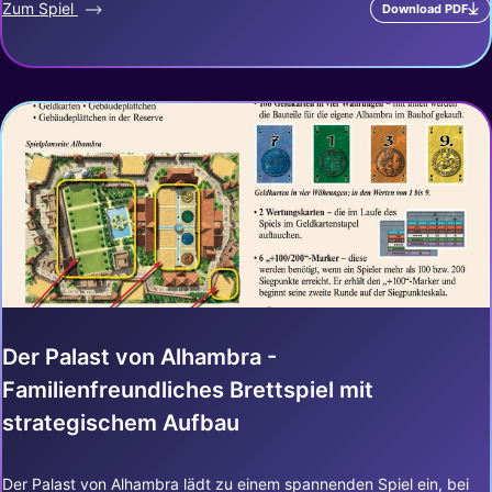
Zum Spiel
Download PDF
Der Palast von Alhambra -
Familienfreundliches Brettspiel mit
strategischem Aufbau
Der Palast von Alhambra lädt zu einem spannenden Spiel ein, bei