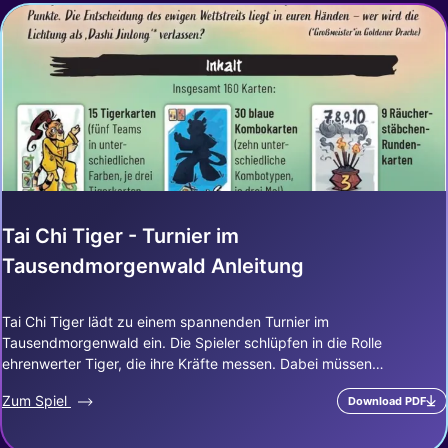
Tai Chi Tiger - Turnier im
Tausendmorgenwald Anleitung
Tai Chi Tiger lädt zu einem spannenden Turnier im
Tausendmorgenwald ein. Die Spieler schlüpfen in die Rolle
ehrenwerter Tiger, die ihre Kräfte messen. Dabei müssen…
Zum Spiel
Download PDF