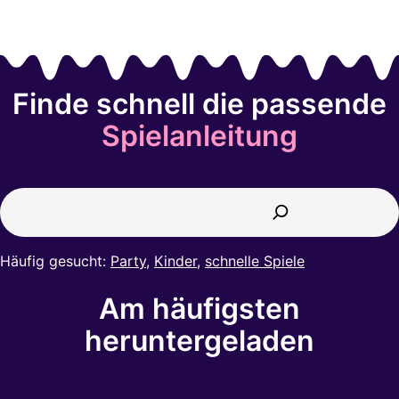
Finde schnell die passende
Spielanleitung
Suchen
Häufig gesucht:
Party
,
Kinder
,
schnelle Spiele
Am häufigsten
heruntergeladen