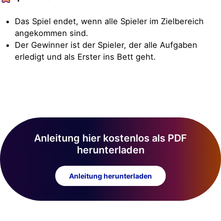
Das Spiel endet, wenn alle Spieler im Zielbereich
angekommen sind.
Der Gewinner ist der Spieler, der alle Aufgaben
erledigt und als Erster ins Bett geht.
Anleitung hier kostenlos als PDF
herunterladen
Anleitung herunterladen