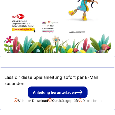
Lass dir diese Spielanleitung sofort per E-Mail
zusenden.
Anleitung herunterladen
Sicherer Download
Qualitätsgeprüft
Direkt lesen