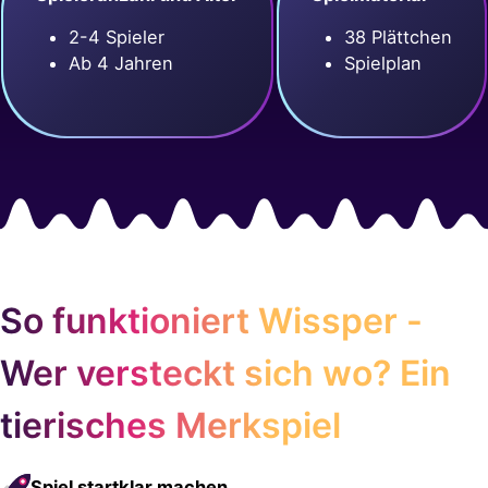
2-4 Spieler
38 Plättchen
Ab 4 Jahren
Spielplan
So funktioniert Wissper -
Wer versteckt sich wo? Ein
tierisches Merkspiel
Spiel startklar machen