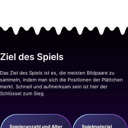
Ziel des Spiels
Das Ziel des Spiels ist es, die meisten Bildpaare zu
sammeln, indem man sich die Positionen der Plättchen
merkt. Schnell und aufmerksam sein ist hier der
Schlüssel zum Sieg.
Spieleranzahl und Alter
Spielmaterial