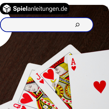
Zum
Inhalt
springen