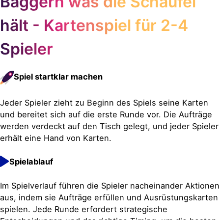
Baggern was die Schaufel
hält - Kartenspiel für 2-4
Spieler
Spiel startklar machen
Jeder Spieler zieht zu Beginn des Spiels seine Karten
und bereitet sich auf die erste Runde vor. Die Aufträge
werden verdeckt auf den Tisch gelegt, und jeder Spieler
erhält eine Hand von Karten.
Spielablauf
Im Spielverlauf führen die Spieler nacheinander Aktionen
aus, indem sie Aufträge erfüllen und Ausrüstungskarten
spielen. Jede Runde erfordert strategische