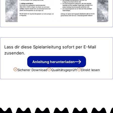
Lass dir diese Spielanleitung sofort per E-Mail
zusenden.
Anleitung herunterladen
Sicherer Download
Qualitätsgeprüft
Direkt lesen