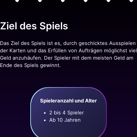
Ziel des Spiels
Das Ziel des Spiels ist es, durch geschicktes Ausspielen
der Karten und das Erfüllen von Aufträgen möglichst viel
Geld anzuhäufen. Der Spieler mit dem meisten Geld am
Ende des Spiels gewinnt.
Spieleranzahl und Alter
2 bis 4 Spieler
Ab 10 Jahren