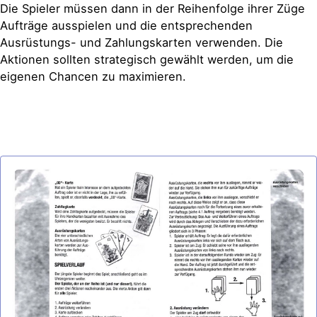
Die Spieler müssen dann in der Reihenfolge ihrer Züge
Aufträge ausspielen und die entsprechenden
Ausrüstungs- und Zahlungskarten verwenden. Die
Aktionen sollten strategisch gewählt werden, um die
eigenen Chancen zu maximieren.