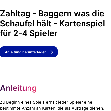
Zahltag - Baggern was die
Schaufel hält - Kartenspiel
für 2-4 Spieler
Anleitung herunterladen
Anleitung
Zu Beginn eines Spiels erhält jeder Spieler eine
bestimmte Anzahl an Karten, die als Aufträge dienen.