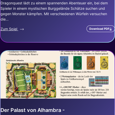
Dragonquest lädt zu einem spannenden Abenteuer ein, bei dem
Spieler in einem mystischen Burggelände Schätze suchen und
gegen Monster kämpfen. Mit verschiedenen Würfeln versuchen
die…
Zum Spiel
Download PDF
Der Palast von Alhambra -