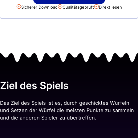
Sicherer Download
Qualitätsgeprüft
Direkt lesen
Ziel des Spiels
Das Ziel des Spiels ist es, durch geschicktes Würfeln
und Setzen der Würfel die meisten Punkte zu sammeln
und die anderen Spieler zu übertreffen.