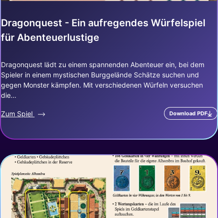
Dragonquest - Ein aufregendes Würfelspiel
für Abenteuerlustige
Dragonquest lädt zu einem spannenden Abenteuer ein, bei dem
Spieler in einem mystischen Burggelände Schätze suchen und
gegen Monster kämpfen. Mit verschiedenen Würfeln versuchen
die…
Zum Spiel
Download PDF