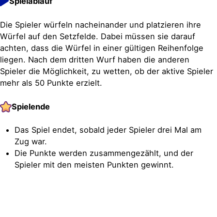
Spielablauf
Die Spieler würfeln nacheinander und platzieren ihre
Würfel auf den Setzfelde. Dabei müssen sie darauf
achten, dass die Würfel in einer gültigen Reihenfolge
liegen. Nach dem dritten Wurf haben die anderen
Spieler die Möglichkeit, zu wetten, ob der aktive Spieler
mehr als 50 Punkte erzielt.
Spielende
Das Spiel endet, sobald jeder Spieler drei Mal am
Zug war.
Die Punkte werden zusammengezählt, und der
Spieler mit den meisten Punkten gewinnt.