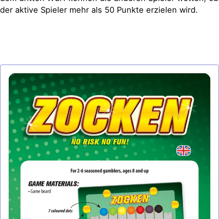
der aktive Spieler mehr als 50 Punkte erzielen wird.