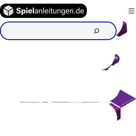
Zum
Inhalt
springen