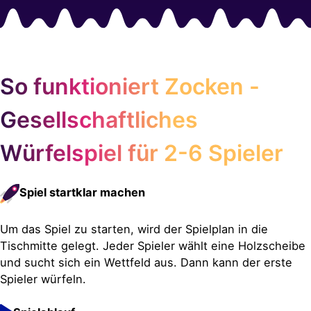
So funktioniert Zocken -
Gesellschaftliches
Würfelspiel für 2-6 Spieler
Spiel startklar machen
Um das Spiel zu starten, wird der Spielplan in die
Tischmitte gelegt. Jeder Spieler wählt eine Holzscheibe
und sucht sich ein Wettfeld aus. Dann kann der erste
Spieler würfeln.